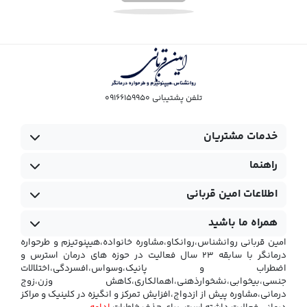
تلفن پشتیبانی 09166159950
خدمات مشتریان
راهنما
اطلاعات امین قربانی
همراه ما باشید
امین قربانی روانشناس،روانکاو،مشاوره خانواده،هیپنوتیزم و طرحواره
درمانگر با سابقه ۲۳ سال فعالیت در حوزه های درمان استرس و
اضطراب و پانیک،وسواس،افسردگی،اختلالات
جنسی،بیخوابی،نشخوارذهنی،اهمالکاری،کاهش وزن،زوج
درمانی،مشاوره پیش از ازدواج،افزایش تمرکز و انگیزه در کلینیک و مراکز